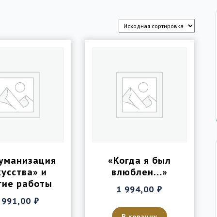
уманизация
«Когда я был
кусства» и
влюблен…»
гие работы
1 994,00
₽
 991,00
₽
В корзину