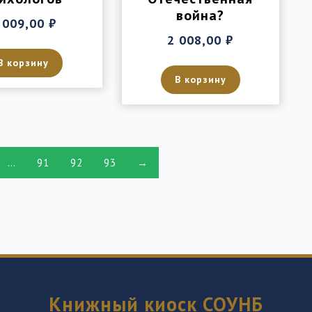
война?
 009,00
₽
2 008,00
₽
В корзину
В корзину
…
91
92
93
→
Книжный киоск СОУНБ