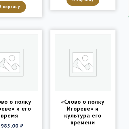
В корзину
ово о полку
«Слово о полку
реве» и его
Игореве» и
время
культура его
времени
 985,00
₽