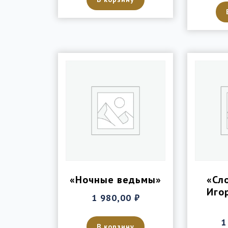
«Ночные ведьмы»
«Сл
Иго
1 980,00
₽
1
В корзину