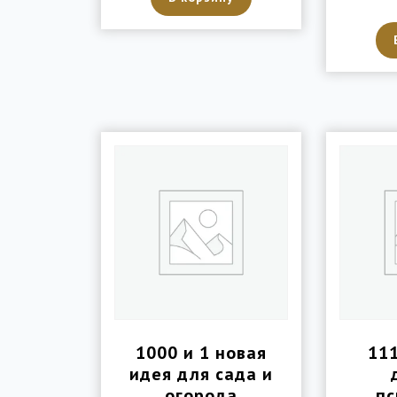
1000 и 1 новая
11
идея для сада и
огорода
пс