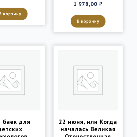
1 978,00
₽
В корзину
В корзину
1 баек для
22 июня, или Когда
детских
началась Великая
ихологов
Отечественная